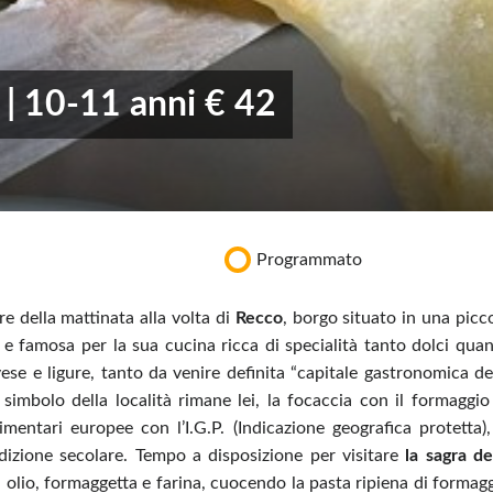
 | 10-11 anni € 42
Programmato
re della mattinata alla volta di
Recco
, borgo situato in una picc
e famosa per la sua cucina ricca di specialità tanto dolci qua
vese e ligure, tanto da venire definita “capitale gastronomica de
l simbolo della località rimane lei, la focaccia con il formaggio
imentari europee con l’I.G.P. (Indicazione geografica protetta),
adizione secolare. Tempo a disposizione per visitare
la sagra de
 di olio, formaggetta e farina, cuocendo la pasta ripiena di formag