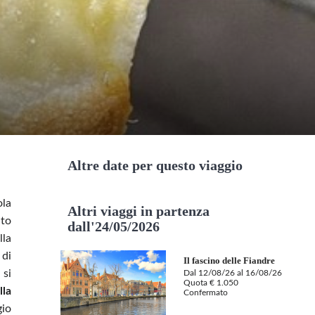
Altre date per questo viaggio
ola
Altri viaggi in partenza
nto
dall'24/05/2026
lla
 di
Il fascino delle Fiandre
 si
Dal 12/08/26 al 16/08/26
Quota € 1.050
lla
Confermato
gio