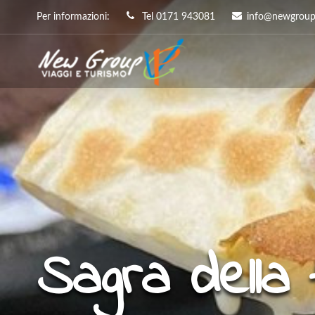
Per informazioni:
Tel 0171 943081
info@newgroupp
Sagra della