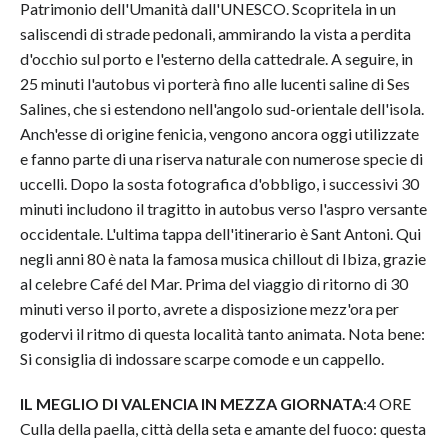
Patrimonio dell'Umanità dall'UNESCO. Scopritela in un
saliscendi di strade pedonali, ammirando la vista a perdita
d'occhio sul porto e l'esterno della cattedrale. A seguire, in
25 minuti l'autobus vi porterà fino alle lucenti saline di Ses
Salines, che si estendono nell'angolo sud-orientale dell'isola.
Anch'esse di origine fenicia, vengono ancora oggi utilizzate
e fanno parte di una riserva naturale con numerose specie di
uccelli. Dopo la sosta fotografica d'obbligo, i successivi 30
minuti includono il tragitto in autobus verso l'aspro versante
occidentale. L'ultima tappa dell'itinerario è Sant Antoni. Qui
negli anni 80 è nata la famosa musica chillout di Ibiza, grazie
al celebre Café del Mar. Prima del viaggio di ritorno di 30
minuti verso il porto, avrete a disposizione mezz'ora per
godervi il ritmo di questa località tanto animata. Nota bene:
Si consiglia di indossare scarpe comode e un cappello.
IL MEGLIO DI VALENCIA IN MEZZA GIORNATA
:4 ORE
Culla della paella, città della seta e amante del fuoco: questa