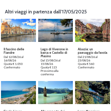
Altri viaggi in partenza dall'17/05/2025
Il fascino delle
Lago di Viverone in
Alsazia: un
Fiandre
barca e Castello di
paesaggio da favola
Masino
Dal 12/08/26 al
Dal 21/08/26 al
16/08/26
Dal 15/08/26 al
23/08/26
Quota € 1.050
15/08/26
Quota € 560
Confermato
Quota € 115
Confermato
Prossimo alla
conferma