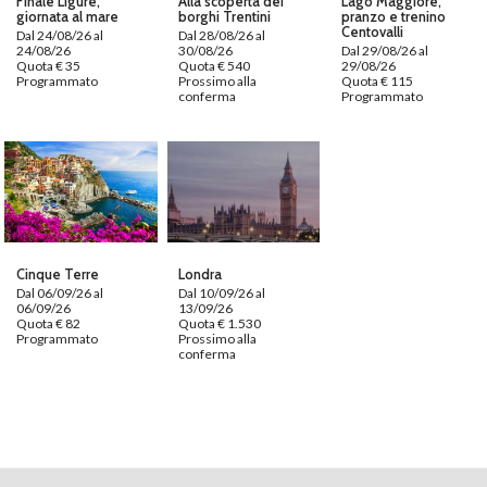
Finale Ligure,
Alla scoperta dei
Lago Maggiore,
giornata al mare
borghi Trentini
pranzo e trenino
Centovalli
Dal 24/08/26 al
Dal 28/08/26 al
24/08/26
30/08/26
Dal 29/08/26 al
Quota € 35
Quota € 540
29/08/26
Programmato
Prossimo alla
Quota € 115
conferma
Programmato
Cinque Terre
Londra
Dal 06/09/26 al
Dal 10/09/26 al
06/09/26
13/09/26
Quota € 82
Quota € 1.530
Programmato
Prossimo alla
conferma