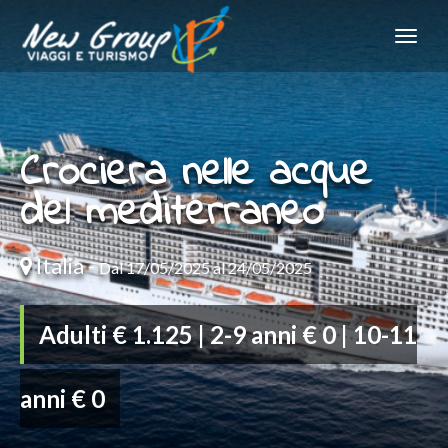
Crociera nelle acque
del mediterraneo
Italia -
Dal 17/05/2025 al 24/05/2025
Adulti € 1.125 | 2-9 anni € 0 | 10-11
anni € 0