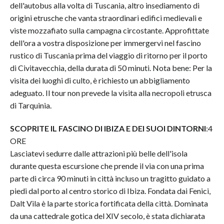
dell'autobus alla volta di Tuscania, altro insediamento di
origini etrusche che vanta straordinari edifici medievali e
viste mozzafiato sulla campagna circostante. Approfittate
dell'ora a vostra disposizione per immergervi nel fascino
rustico di Tuscania prima del viaggio di ritorno per il porto
di Civitavecchia, della durata di 50 minuti. Nota bene: Per la
visita dei luoghi di culto, è richiesto un abbigliamento
adeguato. Il tour non prevede la visita alla necropoli etrusca
di Tarquinia.
SCOPRITE IL FASCINO DI IBIZA E DEI SUOI DINTORN
I
:4
ORE
Lasciatevi sedurre dalle attrazioni più belle dell'isola
durante questa escursione che prende il via con una prima
parte di circa 90 minuti in città incluso un tragitto guidato a
piedi dal porto al centro storico di Ibiza. Fondata dai Fenici,
Dalt Vila è la parte storica fortificata della città. Dominata
da una cattedrale gotica del XIV secolo, è stata dichiarata