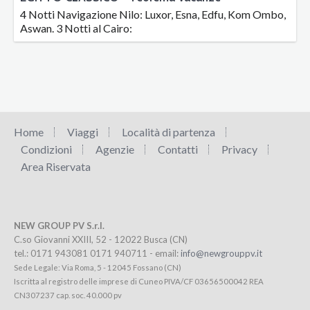
4 Notti Navigazione Nilo: Luxor, Esna, Edfu, Kom Ombo,
Aswan. 3 Notti al Cairo:
Home
Viaggi
Località di partenza
Condizioni
Agenzie
Contatti
Privacy
Area Riservata
NEW GROUP PV S.r.l.
C.so Giovanni XXIII, 52 - 12022 Busca (CN)
tel.: 0171 943081 0171 940711 - email:
info@newgrouppv.it
Sede Legale: Via Roma, 5 - 12045 Fossano (CN)
Iscritta al registro delle imprese di Cuneo PIVA/CF 03656500042 REA
CN307237 cap. soc. 40.000 pv