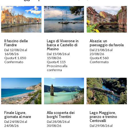
Il fascino delle
Lago di Viverone in
Alsazia: un
Fiandre
barca e Castello di
paesaggio da favola
Masino
Dal 12/08/26 al
Dal 21/08/26 al
16/08/26
Dal 15/08/26 al
23/08/26
Quota € 1.050
15/08/26
Quota € 560
Confermato
Quota € 115
Confermato
Prossimo alla
conferma
Finale Ligure,
Alla scoperta dei
Lago Maggiore,
giornata al mare
borghi Trentini
pranzo e trenino
Centovalli
Dal 24/08/26 al
Dal 28/08/26 al
24/08/26
30/08/26
Dal 29/08/26 al