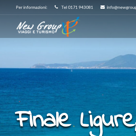
Per informazioni:
Tel 0171 943081
info@newgroup
Finale Ligur