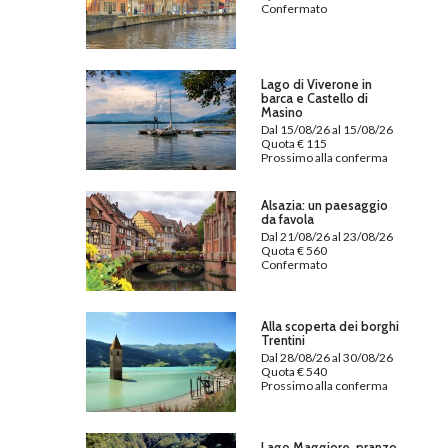
Confermato
Lago di Viverone in
barca e Castello di
Masino
Dal 15/08/26 al 15/08/26
Quota € 115
Prossimo alla conferma
Alsazia: un paesaggio
da favola
Dal 21/08/26 al 23/08/26
Quota € 560
Confermato
Alla scoperta dei borghi
Trentini
Dal 28/08/26 al 30/08/26
Quota € 540
Prossimo alla conferma
Lago Maggiore, pranzo