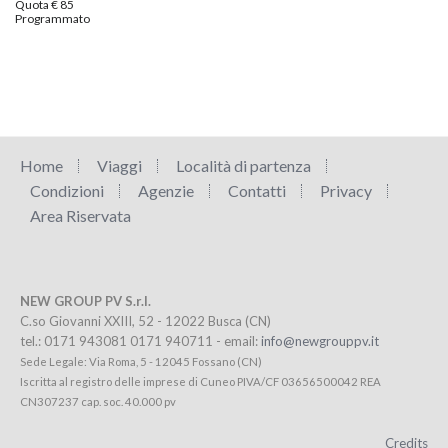
Quota € 85
Programmato
Home
Viaggi
Località di partenza
Condizioni
Agenzie
Contatti
Privacy
Area Riservata
NEW GROUP PV S.r.l.
C.so Giovanni XXIII, 52 - 12022 Busca (CN)
tel.: 0171 943081 0171 940711 - email:
info@newgrouppv.it
Sede Legale: Via Roma, 5 - 12045 Fossano (CN)
Iscritta al registro delle imprese di Cuneo PIVA/CF 03656500042 REA
CN307237 cap. soc. 40.000 pv
Credits