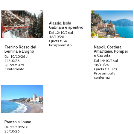
Alassio, Isola
Gallinara e aperitivo
Dal 12/10/26 al
12/10/26
Quota € 84
Programmato
Trenino Rosso del
Napoli, Costiera
Bernina e Livigno
Amalfitana, Pompei
e Caserta
Dal 10/10/26 al
11/10/26
Dal 14/10/26 al
Quota € 375
18/10/26
Confermato
Quota € 1.090
Prossimo alla
conferma
Pranzo a Loano
Dal 25/10/26 al
25/10/26