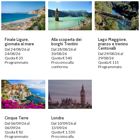
Finale Ligure,
Alla scoperta dei
Lago Maggiore,
giornata al mare
borghi Trentini
pranzo e trenino
Centovalli
Dal 24/08/26 al
Dal 28/08/26 al
24/08/26
30/08/26
Dal 29/08/26 al
Quota € 35
Quota € 540
29/08/26
Programmato
Prossimo alla
Quota € 115
conferma
Programmato
Cinque Terre
Londra
Dal 06/09/26 al
Dal 10/09/26 al
06/09/26
13/09/26
Quota € 82
Quota € 1.530
Programmato
Prossimo alla